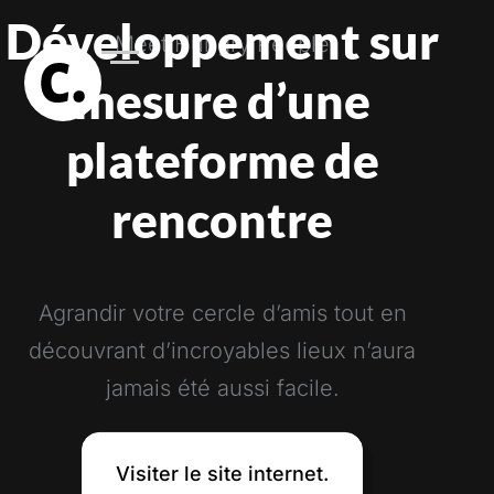
Développement sur
Meet Hungry People
mesure d’une
plateforme de
rencontre
Agrandir votre cercle d’amis tout en
découvrant d’incroyables lieux n’aura
jamais été aussi facile.
Visiter le site internet.