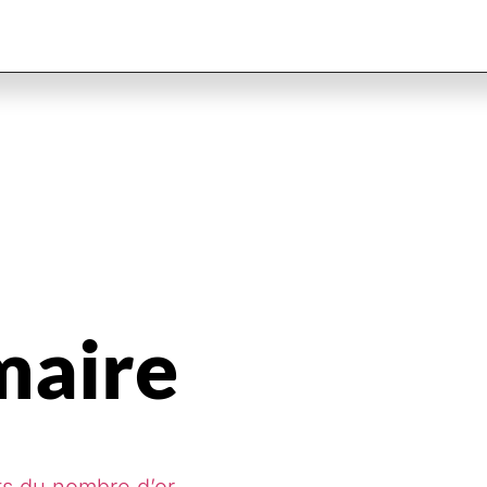
aire
s du nombre d’or