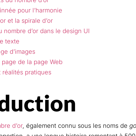
innée pour l’harmonie
r et la spirale d’or
du nombre d’or dans le design UI
de texte
age d’images
n page de la page Web
 réalités pratiques
duction
bre d’or
, également connu sous les noms de
go
roportion, a une longue histoire remontant à 500