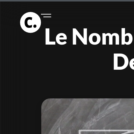
Le Nombr
De