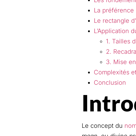
La préférence 
Le rectangle d’o
L’Application 
1. Tailles 
2. Recadr
3. Mise e
Complexités et
Conclusion
Intro
Le concept du
nom
mean
, ou divine p