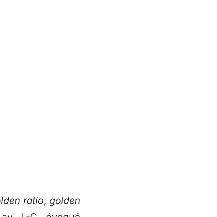
lden ratio
,
golden
 av. J.-C., évoqué