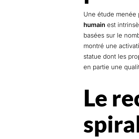
Une étude menée pa
humain
est intrins
basées sur le nombr
montré une activat
statue dont les pro
en partie une quali
Le re
spira